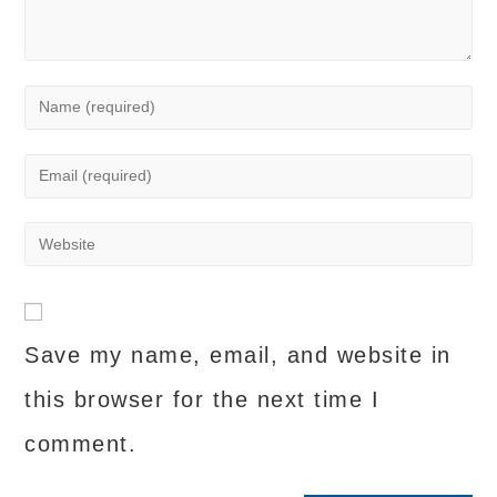
Enter
your
name
Enter
or
your
username
email
Enter
to
address
your
comment
to
website
comment
URL
Save my name, email, and website in
(optional)
this browser for the next time I
comment.