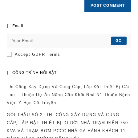
Email
GO
Accept GDPR Terms
CÔNG TRÌNH NỔI BẬT
Thi Công Xây Dựng Và Cung Cấp, Lắp Đặt Thiết Bị Cải
Tạo – Thuộc Dự Án Nâng Cấp Khối Nhà N1 Thuộc Bệnh
Viện Y Học Cổ Truyền
GÓI THẦU SỐ 2: THI CÔNG XÂY DỰNG VÀ CUNG
CẤP, LẮP ĐẶT THIẾT BỊ DI DỜI NHÀ TRẠM ĐIỆN 750
KVA VÀ TRẠM BƠM PCCC NHÀ GA HÀNH KHÁCH T1 –