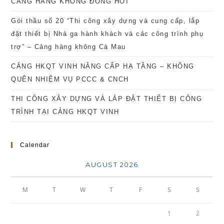
CẢNG HÀNG KHÔNG ĐỒNG HỚI
Gói thầu số 20 “Thi công xây dựng và cung cấp, lắp
đặt thiết bị Nhà ga hành khách và các công trình phụ
trợ” – Cảng hàng không Cà Mau
CẢNG HKQT VINH NÂNG CẤP HẠ TẦNG – KHÔNG
QUÊN NHIỆM VỤ PCCC & CNCH
THI CÔNG XÂY DỰNG VÀ LẮP ĐẶT THIẾT BỊ CÔNG
TRÌNH TẠI CẢNG HKQT VINH
Calendar
AUGUST 2026
M
T
W
T
F
S
S
1
2