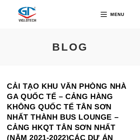
Skip
to
MENU
content
BLOG
CẢI TẠO KHU VĂN PHÒNG NHÀ
GA QUỐC TẾ – CẢNG HÀNG
KHÔNG QUỐC TẾ TÂN SƠN
NHẤT THÀNH BUS LOUNGE –
CẢNG HKQT TÂN SƠN NHẤT
(NĂM 2021-2022)CÁC DỰ ÁN