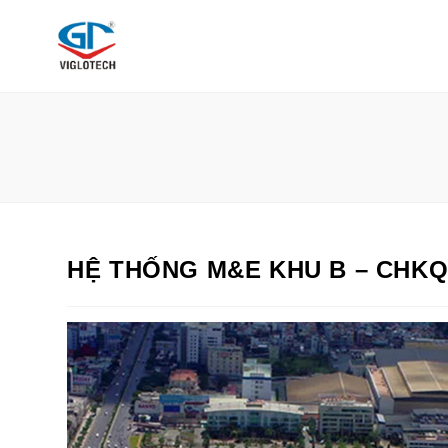
Skip
to
content
HỆ THỐNG M&E KHU B – CHK