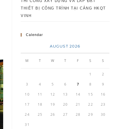
THI CÔNG XÂY DỰNG VÀ LẮP ĐẶT
THIẾT BỊ CÔNG TRÌNH TẠI CẢNG HKQT
VINH
Calendar
AUGUST 2026
M
T
W
T
F
S
S
1
2
3
4
5
6
7
8
9
10
11
12
13
14
15
16
17
18
19
20
21
22
23
24
25
26
27
28
29
30
31