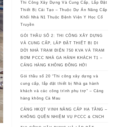
Thi Công Xây Dựng Và Cung Cấp, Lắp Đặt
Thiết Bị Cải Tạo – Thuộc Dự Án Nâng Cấp
Khối Nhà N1 Thuộc Bệnh Viện Y Học Cổ
Truyền
GÓI THẦU SỐ 2: THI CÔNG XÂY DỰNG
VÀ CUNG CẤP, LẮP ĐẶT THIẾT BỊ DI
DỜI NHÀ TRẠM ĐIỆN 750 KVA VÀ TRẠM
BƠM PCCC NHÀ GA HÀNH KHÁCH T1 –
CẢNG HÀNG KHÔNG ĐỒNG HỚI
Gói thầu số 20 “Thi công xây dựng và
cung cấp, lắp đặt thiết bị Nhà ga hành
khách và các công trình phụ trợ” – Cảng
hàng không Cà Mau
CẢNG HKQT VINH NÂNG CẤP HẠ TẦNG –
KHÔNG QUÊN NHIỆM VỤ PCCC & CNCH