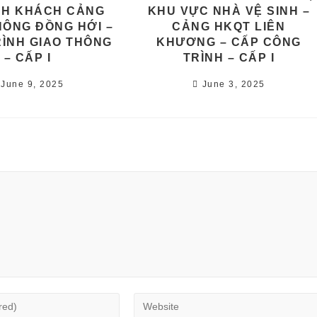
NH KHÁCH CẢNG
KHU VỰC NHÀ VỆ SINH –
ÔNG ĐỒNG HỚI –
CẢNG HKQT LIÊN
ÌNH GIAO THÔNG
KHƯƠNG – CẤP CÔNG
– CẤP I
TRÌNH – CẤP I
June 9, 2025
June 3, 2025
Enter