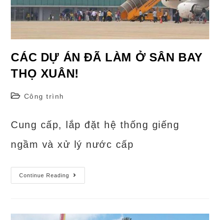
CÁC DỰ ÁN ĐÃ LÀM Ở SÂN BAY
THỌ XUÂN!
Post
Công trình
category:
Cung cấp, lắp đặt hệ thống giếng
ngầm và xử lý nước cấp
CÁC
Continue Reading
DỰ
ÁN
ĐÃ
LÀM
Ở
SÂN