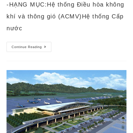
-HẠNG MỤC:Hệ thống Điều hòa không
khí và thông gió (ACMV)Hệ thống Cấp
nước
Nhà
Continue Reading
Ga
Hành
Khách
–
Cảng
Hàng
Không
Quốc
Tế
Cát
Bi
(2016)
–
Hải
Phòng