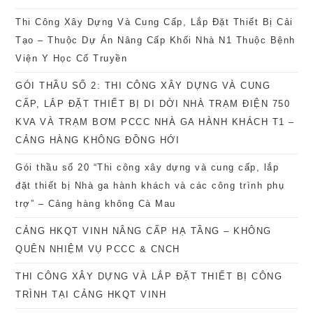
Thi Công Xây Dựng Và Cung Cấp, Lắp Đặt Thiết Bị Cải
Tạo – Thuộc Dự Án Nâng Cấp Khối Nhà N1 Thuộc Bệnh
Viện Y Học Cổ Truyền
GÓI THẦU SỐ 2: THI CÔNG XÂY DỰNG VÀ CUNG
CẤP, LẮP ĐẶT THIẾT BỊ DI DỜI NHÀ TRẠM ĐIỆN 750
KVA VÀ TRẠM BƠM PCCC NHÀ GA HÀNH KHÁCH T1 –
CẢNG HÀNG KHÔNG ĐỒNG HỚI
Gói thầu số 20 “Thi công xây dựng và cung cấp, lắp
đặt thiết bị Nhà ga hành khách và các công trình phụ
trợ” – Cảng hàng không Cà Mau
CẢNG HKQT VINH NÂNG CẤP HẠ TẦNG – KHÔNG
QUÊN NHIỆM VỤ PCCC & CNCH
THI CÔNG XÂY DỰNG VÀ LẮP ĐẶT THIẾT BỊ CÔNG
TRÌNH TẠI CẢNG HKQT VINH