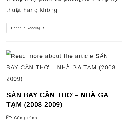
thuật hàng không
Nhà
Continue Reading
Ga
Hành
Khách
–
Cảng
Hàng
Không
Phù
Cát
(2017)
–
Bình
Định
SÂN BAY CẦN THƠ – NHÀ GA
TẠM (2008-2009)
Post
Công trình
category: