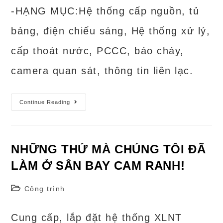
-HẠNG MỤC:Hệ thống cấp nguồn, tủ
bảng, điện chiếu sáng, Hệ thống xử lý,
cấp thoát nước, PCCC, báo cháy,
camera quan sát, thông tin liên lạc.
SÂN
Continue Reading
BAY
CẦN
THƠ
–
NHÀ
GA
NHỮNG THỨ MÀ CHÚNG TÔI ĐÃ
TẠM
(2008-
LÀM Ở SÂN BAY CAM RANH!
2009)
Post
Công trình
category:
Cung cấp, lắp đặt hệ thống XLNT