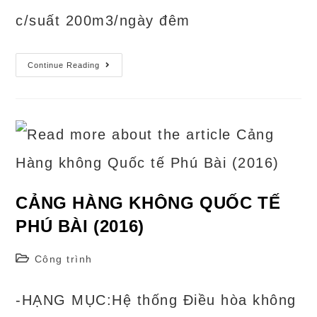
c/suất 200m3/ngày đêm
NHỮNG
Continue Reading
THỨ
MÀ
CHÚNG
TÔI
ĐÃ
LÀM
Ở
SÂN
BAY
CAM
RANH!
CẢNG HÀNG KHÔNG QUỐC TẾ
PHÚ BÀI (2016)
Post
Công trình
category:
-HẠNG MỤC:Hệ thống Điều hòa không