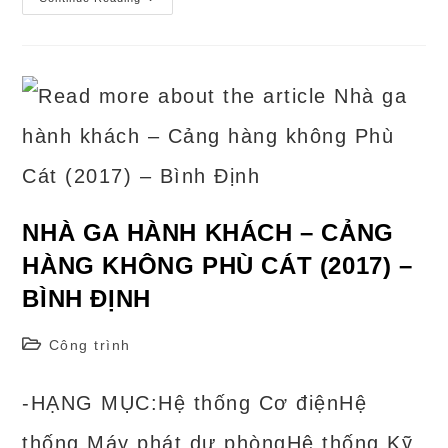
Hàng
Không
Quốc
Tế
Phú
Quốc
(2012)
Đảo
Phú
Quốc
–
Tỉnh
Kiên
Giang.
NHÀ GA HÀNH KHÁCH – CẢNG
HÀNG KHÔNG PHÙ CÁT (2017) –
BÌNH ĐỊNH
Post
Công trình
category:
-HẠNG MỤC:Hệ thống Cơ điệnHệ
thống Máy phát dự phòngHệ thống Kỹ