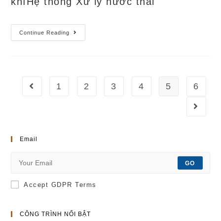
khíHệ thống Xử lý nước thải
Cảng
Continue Reading
Hàng
Không
Côn
Đảo
(2017)
1
2
3
4
5
6
Go to the previous page
Go to 
Email
GO
Accept GDPR Terms
CÔNG TRÌNH NỔI BẬT