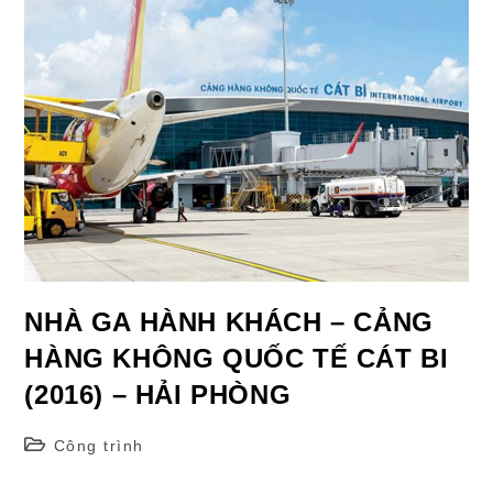
BAY
THỌ
XUÂN!
NHÀ GA HÀNH KHÁCH – CẢNG
HÀNG KHÔNG QUỐC TẾ CÁT BI
(2016) – HẢI PHÒNG
Post
Công trình
category: